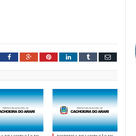
tter
Facebook
Google+
Pinterest
LinkedIn
Tumblr
Email