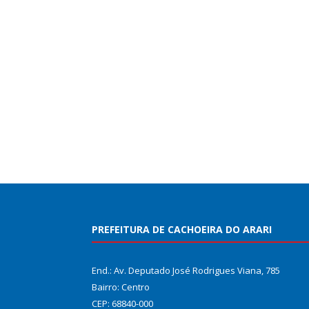
PREFEITURA DE CACHOEIRA DO ARARI
End.: Av. Deputado José Rodrigues Viana, 785
Bairro: Centro
CEP: 68840-000