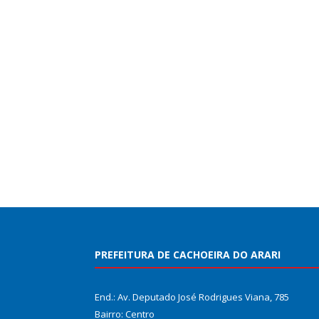
PREFEITURA DE CACHOEIRA DO ARARI
End.: Av. Deputado José Rodrigues Viana, 785
Bairro: Centro