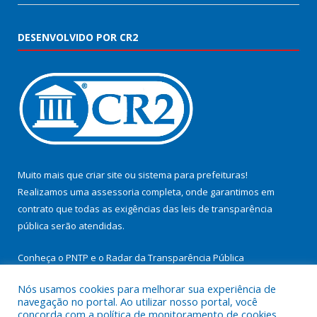
DESENVOLVIDO POR CR2
Muito mais que
criar site
ou
sistema para prefeituras
!
Realizamos uma
assessoria
completa, onde garantimos em
contrato que todas as exigências das
leis de transparência
pública
serão atendidas.
Conheça o
PNTP
e o
Radar da Transparência Pública
Nós usamos cookies para melhorar sua experiência de
navegação no portal. Ao utilizar nosso portal, você
concorda com a política de monitoramento de cookies.