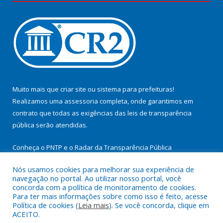
Muito mais que
criar site
ou
sistema para prefeituras
!
Realizamos uma
assessoria
completa, onde garantimos em
contrato que todas as exigências das
leis de transparência
pública
serão atendidas.
Conheça o
PNTP
e o
Radar da Transparência Pública
Nós usamos cookies para melhorar sua experiência de
navegação no portal. Ao utilizar nosso portal, você
concorda com a política de monitoramento de cookies.
Para ter mais informações sobre como isso é feito, acesse
Todos os direitos reservados a Prefeitura Municipal de
Política de cookies (
Leia mais
). Se você concorda, clique em
Cachoeira do Arari.
ACEITO.