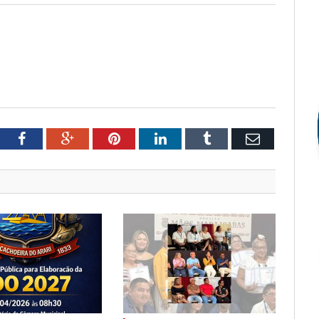
tter
Facebook
Google+
Pinterest
LinkedIn
Tumblr
Email