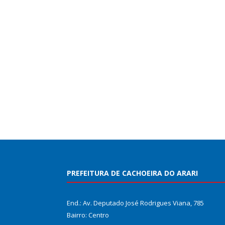
PREFEITURA DE CACHOEIRA DO ARARI
End.: Av. Deputado José Rodrigues Viana, 785
Bairro: Centro