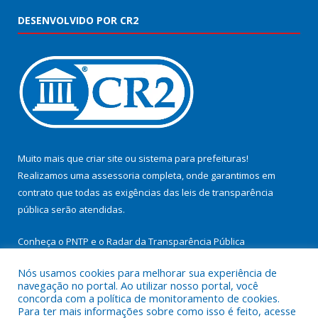
DESENVOLVIDO POR CR2
Muito mais que
criar site
ou
sistema para prefeituras
!
Realizamos uma
assessoria
completa, onde garantimos em
contrato que todas as exigências das
leis de transparência
pública
serão atendidas.
Conheça o
PNTP
e o
Radar da Transparência Pública
Nós usamos cookies para melhorar sua experiência de
navegação no portal. Ao utilizar nosso portal, você
concorda com a política de monitoramento de cookies.
Para ter mais informações sobre como isso é feito, acesse
Todos os direitos reservados a Prefeitura Municipal de