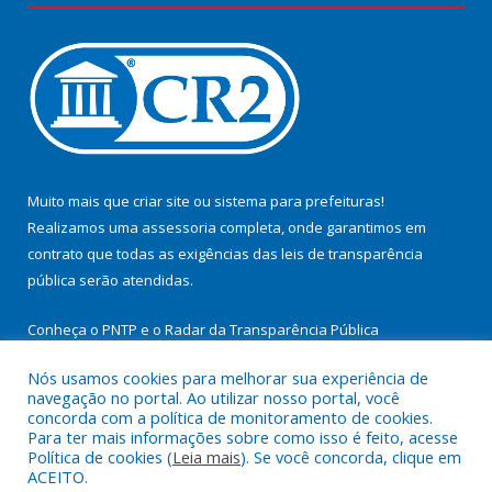
Muito mais que
criar site
ou
sistema para prefeituras
!
Realizamos uma
assessoria
completa, onde garantimos em
contrato que todas as exigências das
leis de transparência
pública
serão atendidas.
Conheça o
PNTP
e o
Radar da Transparência Pública
Nós usamos cookies para melhorar sua experiência de
navegação no portal. Ao utilizar nosso portal, você
concorda com a política de monitoramento de cookies.
Para ter mais informações sobre como isso é feito, acesse
Todos os direitos reservados a Prefeitura Municipal de
Política de cookies (
Leia mais
). Se você concorda, clique em
Cachoeira do Arari.
ACEITO.