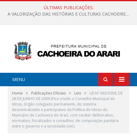
ÚLTIMAS PUBLICAÇÕES:
A VALORIZAÇÃO DAS HISTÓRIAS E CULTURAS CACHOEIRENSES
MENU
»
»
»
Home
Publicações Oficiais
Leis
LEI Nº 063/2009, DE
28 DE JUNHO DE 2009 (Fica criado o Conselho Municipal do
Idoso, órgão colegiado permanente, do sistema
descentralizado e participativo da Política do Idoso do
Município de Cachoeira do Ararí, com caráter deliberativo,
normativo, fiscalizador e consultivo, de composição paritária
entre o governo e a sociedade civil.)