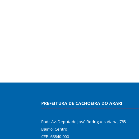
PREFEITURA DE CACHOEIRA DO ARARI
End.: Av. Deputado José Rodrigues Viana, 785
Bairro: Centro
CEP: 68840-000