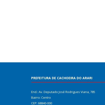
PREFEITURA DE CACHOEIRA DO ARARI
End.: Av. Deputado José Rodrigues Viana, 785
Bairro: Centro
CEP: 68840-000