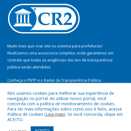
Muito mais que
criar site
ou
sistema para prefeituras
!
Realizamos uma
assessoria
completa, onde garantimos em
contrato que todas as exigências das
leis de transparência
pública
serão atendidas.
Conheça o
PNTP
e o
Radar da Transparência Pública
Nós usamos cookies para melhorar sua experiência de
navegação no portal. Ao utilizar nosso portal, você
concorda com a política de monitoramento de cookies.
Para ter mais informações sobre como isso é feito, acesse
Todos os direitos reservados a Prefeitura Municipal de
Política de cookies (
Leia mais
). Se você concorda, clique em
Cachoeira do Arari.
ACEITO.
Mapa do Site
Acessar Área Administrativa
ACEITO
Leia mais