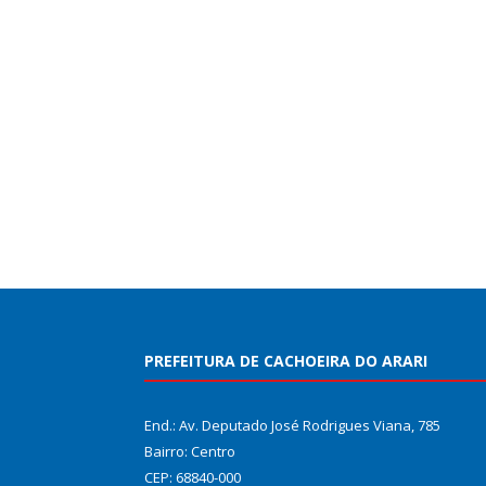
PREFEITURA DE CACHOEIRA DO ARARI
End.: Av. Deputado José Rodrigues Viana, 785
Bairro: Centro
CEP: 68840-000