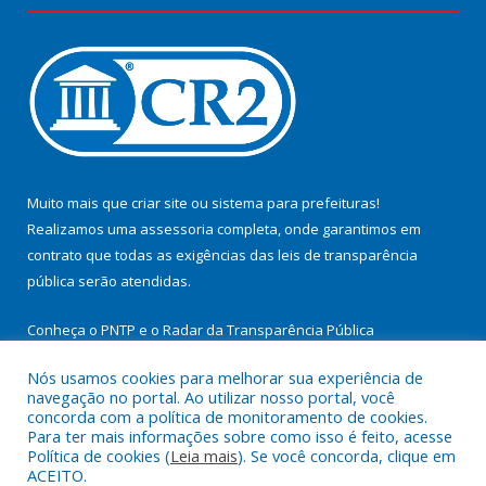
Muito mais que
criar site
ou
sistema para prefeituras
!
Realizamos uma
assessoria
completa, onde garantimos em
contrato que todas as exigências das
leis de transparência
pública
serão atendidas.
Conheça o
PNTP
e o
Radar da Transparência Pública
Nós usamos cookies para melhorar sua experiência de
navegação no portal. Ao utilizar nosso portal, você
concorda com a política de monitoramento de cookies.
Para ter mais informações sobre como isso é feito, acesse
Todos os direitos reservados a Prefeitura Municipal de
Política de cookies (
Leia mais
). Se você concorda, clique em
Cachoeira do Arari.
ACEITO.