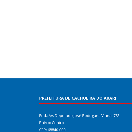
PREFEITURA DE CACHOEIRA DO ARARI
End.: Av. Deputado José Rodrigues Viana, 785
Bairro: Centro
CEP: 68840-000