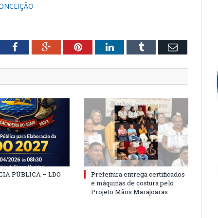
CONCEIÇÃO
tter
Facebook
Google+
Pinterest
LinkedIn
Tumblr
Email
IA PÚBLICA – LDO
Prefeitura entrega certificados
e máquinas de costura pelo
Projeto Mãos Marajoaras