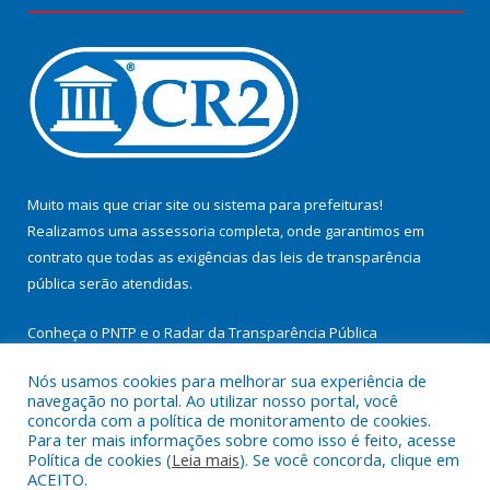
Muito mais que
criar site
ou
sistema para prefeituras
!
Realizamos uma
assessoria
completa, onde garantimos em
contrato que todas as exigências das
leis de transparência
pública
serão atendidas.
Conheça o
PNTP
e o
Radar da Transparência Pública
Nós usamos cookies para melhorar sua experiência de
navegação no portal. Ao utilizar nosso portal, você
concorda com a política de monitoramento de cookies.
Para ter mais informações sobre como isso é feito, acesse
Todos os direitos reservados a Prefeitura Municipal de
Política de cookies (
Leia mais
). Se você concorda, clique em
Cachoeira do Arari.
ACEITO.