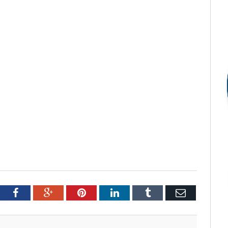
tter
Facebook
Google+
Pinterest
LinkedIn
Tumblr
Email