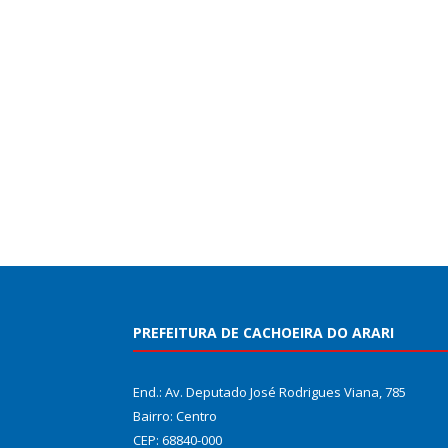
PREFEITURA DE CACHOEIRA DO ARARI
End.: Av. Deputado José Rodrigues Viana, 785
Bairro: Centro
CEP: 68840-000