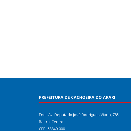
PREFEITURA DE CACHOEIRA DO ARARI
End.: Av. Deputado José Rodrigues Viana, 785
Bairro: Centro
CEP: 68840-000