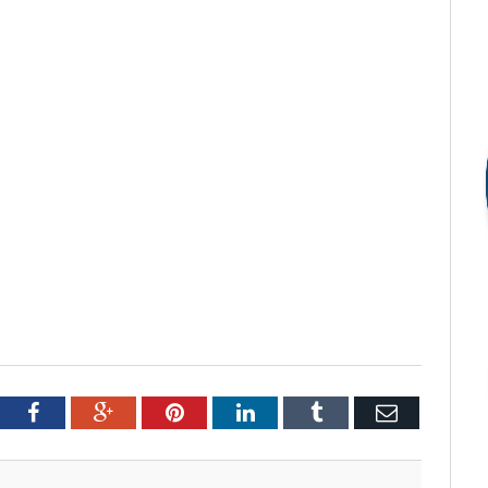
tter
Facebook
Google+
Pinterest
LinkedIn
Tumblr
Email