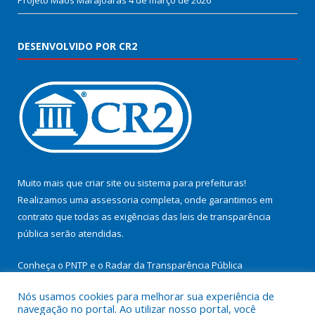
Projeto Mãos Marajoaras
4 de março de 2026
DESENVOLVIDO POR CR2
Muito mais que
criar site
ou
sistema para prefeituras
!
Realizamos uma
assessoria
completa, onde garantimos em
contrato que todas as exigências das
leis de transparência
pública
serão atendidas.
Conheça o
PNTP
e o
Radar da Transparência Pública
Nós usamos cookies para melhorar sua experiência de
navegação no portal. Ao utilizar nosso portal, você