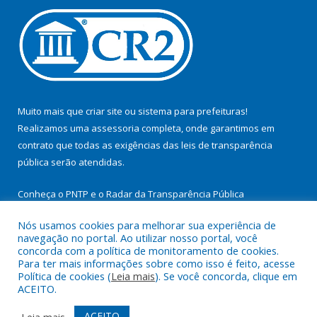
Muito mais que
criar site
ou
sistema para prefeituras
!
Realizamos uma
assessoria
completa, onde garantimos em
contrato que todas as exigências das
leis de transparência
pública
serão atendidas.
Conheça o
PNTP
e o
Radar da Transparência Pública
Nós usamos cookies para melhorar sua experiência de
navegação no portal. Ao utilizar nosso portal, você
concorda com a política de monitoramento de cookies.
Para ter mais informações sobre como isso é feito, acesse
Todos os direitos reservados a Prefeitura Municipal de
Política de cookies (
Leia mais
). Se você concorda, clique em
Cachoeira do Arari.
ACEITO.
Mapa do Site
Acessar Área Administrativa
ACEITO
Leia mais