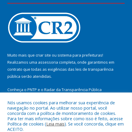
Muito mais que
criar site
ou
sistema para prefeituras
!
Realizamos uma
assessoria
completa, onde garantimos em
contrato que todas as exigências das
leis de transparência
pública
serão atendidas.
Conheça o
PNTP
e o
Radar da Transparência Pública
Nós usamos cookies para melhorar sua experiência de
navegação no portal. Ao utilizar nosso portal, você
concorda com a política de monitoramento de cookies.
Para ter mais informações sobre como isso é feito, acesse
Todos os direitos reservados a Prefeitura Municipal de
Política de cookies (
Leia mais
). Se você concorda, clique em
Cachoeira do Arari.
ACEITO.