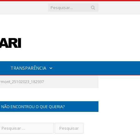
TRANSPARÊNCIA
Chermont_25102023_182937
NÃO ENCONTROU O QUE QUERIA?