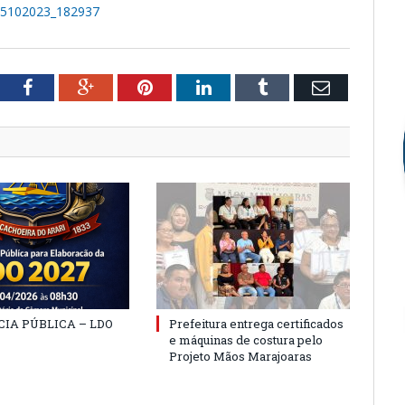
_25102023_182937
tter
Facebook
Google+
Pinterest
LinkedIn
Tumblr
Email
IA PÚBLICA – LDO
Prefeitura entrega certificados
e máquinas de costura pelo
Projeto Mãos Marajoaras