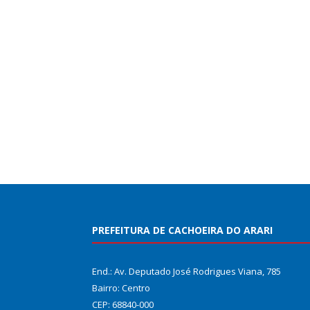
PREFEITURA DE CACHOEIRA DO ARARI
End.: Av. Deputado José Rodrigues Viana, 785
Bairro: Centro
CEP: 68840-000