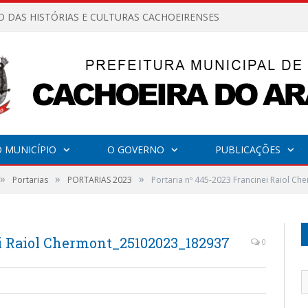
O DAS HISTÓRIAS E CULTURAS CACHOEIRENSES
 MUNICÍPIO
O GOVERNO
PUBLICAÇÕES
»
»
»
Portarias
PORTARIAS 2023
Portaria nº 445-2023 Francinei Raiol 
ei Raiol Chermont_25102023_182937
0