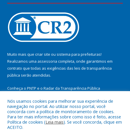
Muito mais que
criar site
ou
sistema para prefeituras
!
Realizamos uma
assessoria
completa, onde garantimos em
contrato que todas as exigências das
leis de transparência
pública
serão atendidas.
Conheça o
PNTP
e o
Radar da Transparência Pública
Nós usamos cookies para melhorar sua experiência de
navegação no portal. Ao utilizar nosso portal, você
concorda com a política de monitoramento de cookies.
Para ter mais informações sobre como isso é feito, acesse
Todos os direitos reservados a Prefeitura Municipal de
Política de cookies (
Leia mais
). Se você concorda, clique em
Cachoeira do Arari.
ACEITO.