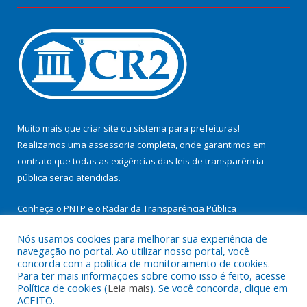
Muito mais que
criar site
ou
sistema para prefeituras
!
Realizamos uma
assessoria
completa, onde garantimos em
contrato que todas as exigências das
leis de transparência
pública
serão atendidas.
Conheça o
PNTP
e o
Radar da Transparência Pública
Nós usamos cookies para melhorar sua experiência de
navegação no portal. Ao utilizar nosso portal, você
concorda com a política de monitoramento de cookies.
Para ter mais informações sobre como isso é feito, acesse
Todos os direitos reservados a Prefeitura Municipal de
Política de cookies (
Leia mais
). Se você concorda, clique em
Cachoeira do Arari.
ACEITO.