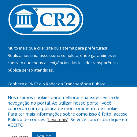
Muito mais que
criar site
ou
sistema para prefeituras
!
Realizamos uma
assessoria
completa, onde garantimos em
contrato que todas as exigências das
leis de transparência
pública
serão atendidas.
Conheça o
PNTP
e o
Radar da Transparência Pública
Nós usamos cookies para melhorar sua experiência de
navegação no portal. Ao utilizar nosso portal, você
concorda com a política de monitoramento de cookies.
Para ter mais informações sobre como isso é feito, acesse
Todos os direitos reservados a Prefeitura Municipal de
Política de cookies (
Leia mais
). Se você concorda, clique em
Cachoeira do Arari.
ACEITO.
Mapa do Site
Acessar Área Administrativa
ACEITO
Leia mais