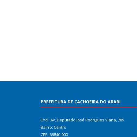
PREFEITURA DE CACHOEIRA DO ARARI
End.: Av. Deputado José Rodrigues Viana, 785
Bairro: Centro
CEP: 68840-000