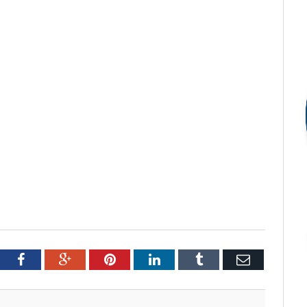
tter
Facebook
Google+
Pinterest
LinkedIn
Tumblr
Email