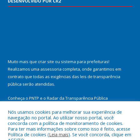
DESENVOLVIDO POR CR2
Muito mais que
criar site
ou
sistema para prefeituras
!
Realizamos uma
assessoria
completa, onde garantimos em
contrato que todas as exigências das
leis de transparência
pública
serão atendidas.
Conheça o
PNTP
e o
Radar da Transparência Pública
Nós usamos cookies para melhorar sua experiência de
navegação no portal. Ao utilizar nosso portal, você
concorda com a política de monitoramento de cookies.
Para ter mais informações sobre como isso é feito, acesse
Todos os direitos reservados a Prefeitura Municipal de
Política de cookies (
Leia mais
). Se você concorda, clique em
Cachoeira do Arari.