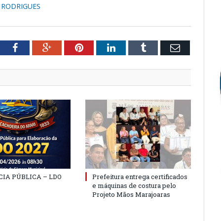
A RODRIGUES
tter
Facebook
Google+
Pinterest
LinkedIn
Tumblr
Email
IA PÚBLICA – LDO
Prefeitura entrega certificados
e máquinas de costura pelo
Projeto Mãos Marajoaras