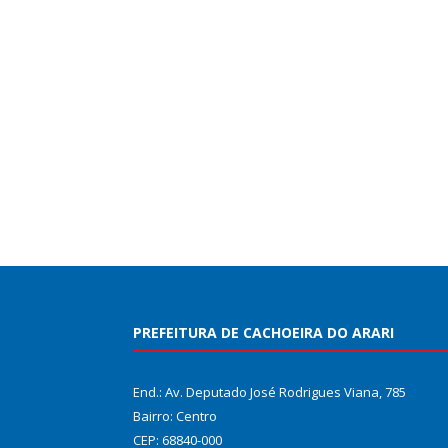
PREFEITURA DE CACHOEIRA DO ARARI
End.: Av. Deputado José Rodrigues Viana, 785
Bairro: Centro
CEP: 68840-000