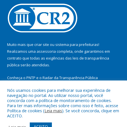
Muito mais que
criar site
ou
sistema para prefeituras
!
Realizamos uma
assessoria
completa, onde garantimos em
contrato que todas as exigências das
leis de transparência
pública
serão atendidas.
Conheça o
PNTP
e o
Radar da Transparência Pública
Nós usamos cookies para melhorar sua experiência de
navegação no portal. Ao utilizar nosso portal, você
concorda com a política de monitoramento de cookies.
Para ter mais informações sobre como isso é feito, acesse
Todos os direitos reservados a Prefeitura Municipal de
Política de cookies (
Leia mais
). Se você concorda, clique em
Cachoeira do Arari.
ACEITO.
Mapa do Site
Acessar Área Administrativa
ACEITO
Leia mais