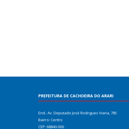
PREFEITURA DE CACHOEIRA DO ARARI
End.: Av. Deputado José Rodrigues Viana, 785
Bairro: Centro
CEP: 68840-000