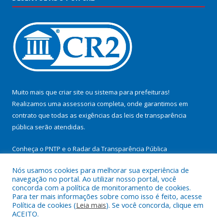
Muito mais que
criar site
ou
sistema para prefeituras
!
Realizamos uma
assessoria
completa, onde garantimos em
contrato que todas as exigências das
leis de transparência
pública
serão atendidas.
Conheça o
PNTP
e o
Radar da Transparência Pública
Nós usamos cookies para melhorar sua experiência de
navegação no portal. Ao utilizar nosso portal, você
concorda com a política de monitoramento de cookies.
Para ter mais informações sobre como isso é feito, acesse
Todos os direitos reservados a Prefeitura Municipal de
Política de cookies (
Leia mais
). Se você concorda, clique em
Cachoeira do Arari.
ACEITO.