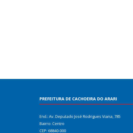
PREFEITURA DE CACHOEIRA DO ARARI
End.: Av. Deputado José Rodrigues Viana, 785
Bairro: Centro
CEP: 68840-000