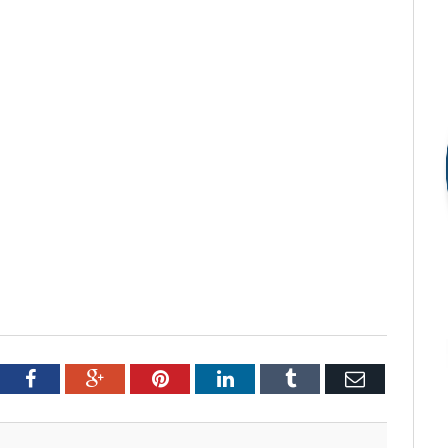
tter
Facebook
Google+
Pinterest
LinkedIn
Tumblr
Email