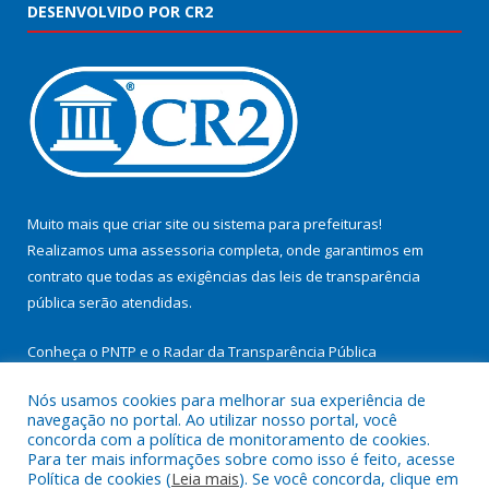
DESENVOLVIDO POR CR2
Muito mais que
criar site
ou
sistema para prefeituras
!
Realizamos uma
assessoria
completa, onde garantimos em
contrato que todas as exigências das
leis de transparência
pública
serão atendidas.
Conheça o
PNTP
e o
Radar da Transparência Pública
Nós usamos cookies para melhorar sua experiência de
navegação no portal. Ao utilizar nosso portal, você
concorda com a política de monitoramento de cookies.
Para ter mais informações sobre como isso é feito, acesse
Todos os direitos reservados a Prefeitura Municipal de
Política de cookies (
Leia mais
). Se você concorda, clique em
Cachoeira do Arari.