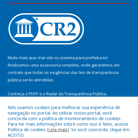
Muito mais que
criar site
ou
sistema para prefeituras
!
Realizamos uma
assessoria
completa, onde garantimos em
contrato que todas as exigências das
leis de transparência
pública
serão atendidas.
Conheça o
PNTP
e o
Radar da Transparência Pública
Nós usamos cookies para melhorar sua experiência de
navegação no portal. Ao utilizar nosso portal, você
concorda com a política de monitoramento de cookies.
Para ter mais informações sobre como isso é feito, acesse
Todos os direitos reservados a Prefeitura Municipal de
Política de cookies (
Leia mais
). Se você concorda, clique em
Cachoeira do Arari.
ACEITO.