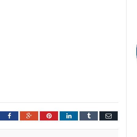
tter
Facebook
Google+
Pinterest
LinkedIn
Tumblr
Email