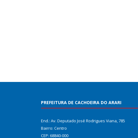
PREFEITURA DE CACHOEIRA DO ARARI
End.: Av. Deputado José Rodrigues Viana, 785
Bairro: Centro
CEP: 68840-000