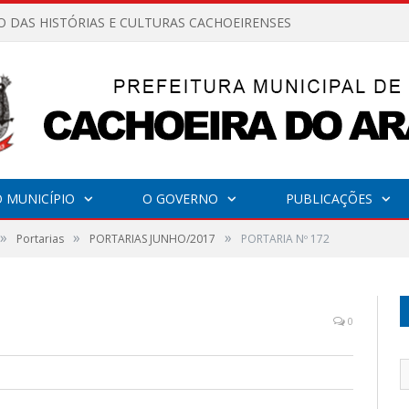
O DAS HISTÓRIAS E CULTURAS CACHOEIRENSES
 MUNICÍPIO
O GOVERNO
PUBLICAÇÕES
»
»
»
Portarias
PORTARIAS JUNHO/2017
PORTARIA Nº 172
0