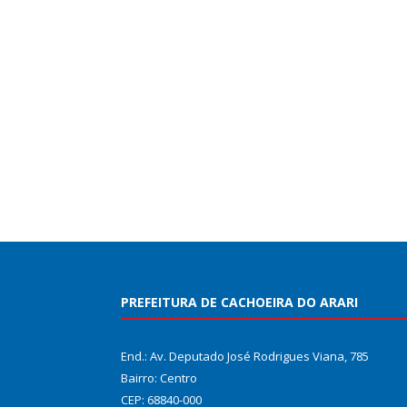
PREFEITURA DE CACHOEIRA DO ARARI
End.: Av. Deputado José Rodrigues Viana, 785
Bairro: Centro
CEP: 68840-000