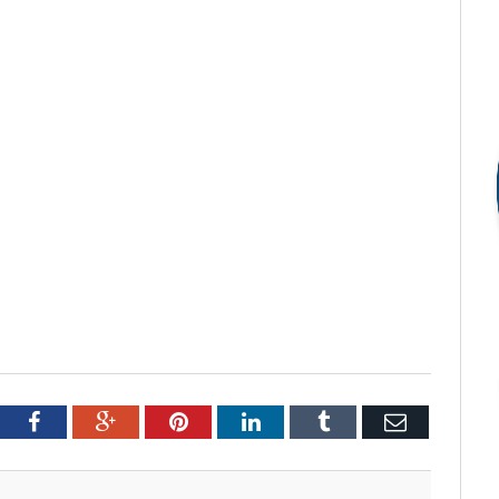
tter
Facebook
Google+
Pinterest
LinkedIn
Tumblr
Email