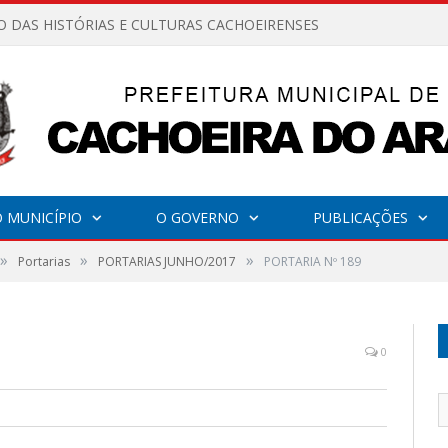
O DAS HISTÓRIAS E CULTURAS CACHOEIRENSES
 MUNICÍPIO
O GOVERNO
PUBLICAÇÕES
»
»
»
Portarias
PORTARIAS JUNHO/2017
PORTARIA Nº 189
0