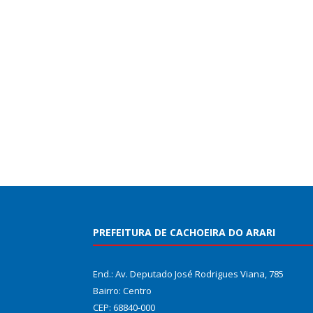
PREFEITURA DE CACHOEIRA DO ARARI
End.: Av. Deputado José Rodrigues Viana, 785
Bairro: Centro
CEP: 68840-000