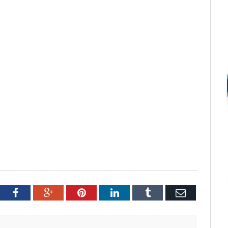
tter
Facebook
Google+
Pinterest
LinkedIn
Tumblr
Email