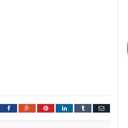
tter
Facebook
Google+
Pinterest
LinkedIn
Tumblr
Email