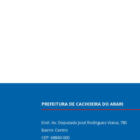
PREFEITURA DE CACHOEIRA DO ARARI
End.: Av. Deputado José Rodrigues Viana, 785
Bairro: Centro
CEP: 68840-000