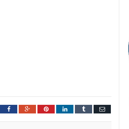
tter
Facebook
Google+
Pinterest
LinkedIn
Tumblr
Email