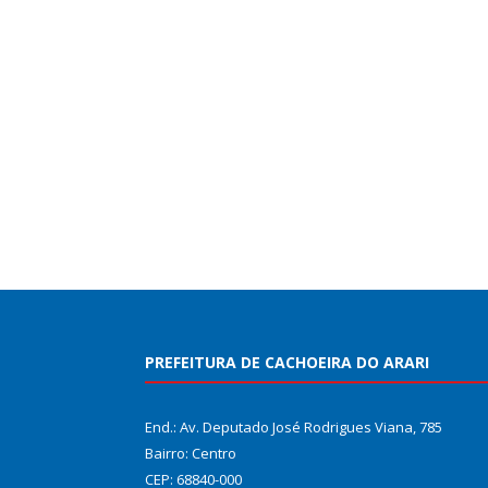
PREFEITURA DE CACHOEIRA DO ARARI
End.: Av. Deputado José Rodrigues Viana, 785
Bairro: Centro
CEP: 68840-000