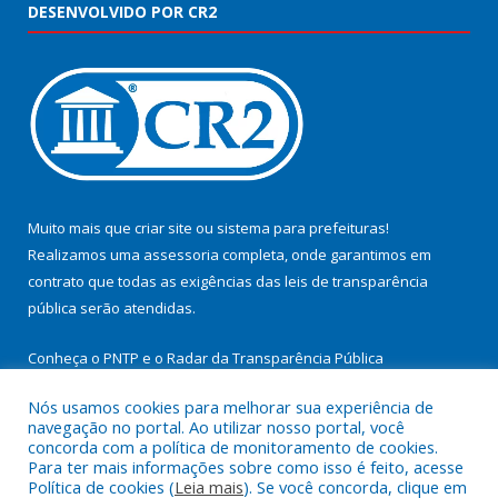
DESENVOLVIDO POR CR2
Muito mais que
criar site
ou
sistema para prefeituras
!
Realizamos uma
assessoria
completa, onde garantimos em
contrato que todas as exigências das
leis de transparência
pública
serão atendidas.
Conheça o
PNTP
e o
Radar da Transparência Pública
Nós usamos cookies para melhorar sua experiência de
navegação no portal. Ao utilizar nosso portal, você
concorda com a política de monitoramento de cookies.
Para ter mais informações sobre como isso é feito, acesse
Todos os direitos reservados a Prefeitura Municipal de
Política de cookies (
Leia mais
). Se você concorda, clique em
Cachoeira do Arari.