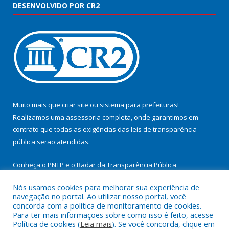
DESENVOLVIDO POR CR2
Muito mais que
criar site
ou
sistema para prefeituras
!
Realizamos uma
assessoria
completa, onde garantimos em
contrato que todas as exigências das
leis de transparência
pública
serão atendidas.
Conheça o
PNTP
e o
Radar da Transparência Pública
Nós usamos cookies para melhorar sua experiência de
navegação no portal. Ao utilizar nosso portal, você
concorda com a política de monitoramento de cookies.
Para ter mais informações sobre como isso é feito, acesse
Todos os direitos reservados a Prefeitura Municipal de
Política de cookies (
Leia mais
). Se você concorda, clique em
Cachoeira do Arari.