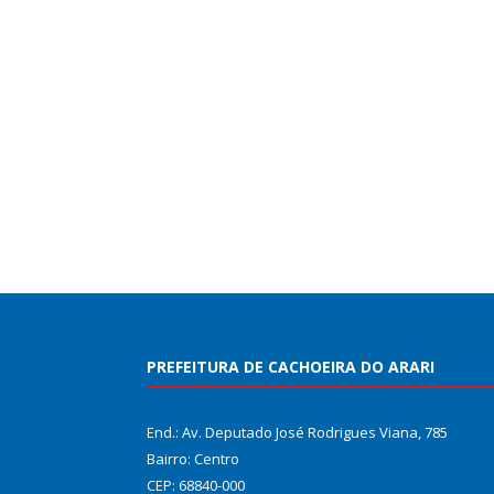
PREFEITURA DE CACHOEIRA DO ARARI
End.: Av. Deputado José Rodrigues Viana, 785
Bairro: Centro
CEP: 68840-000