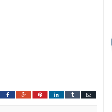
tter
Facebook
Google+
Pinterest
LinkedIn
Tumblr
Email