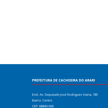
PREFEITURA DE CACHOEIRA DO ARARI
End.: Av. Deputado José Rodrigues Viana, 785
Bairro: Centro
CEP: 68840-000