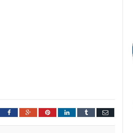
tter
Facebook
Google+
Pinterest
LinkedIn
Tumblr
Email