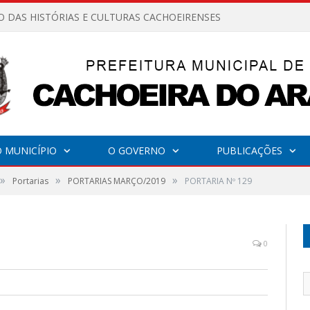
O DAS HISTÓRIAS E CULTURAS CACHOEIRENSES
 MUNICÍPIO
O GOVERNO
PUBLICAÇÕES
»
»
»
Portarias
PORTARIAS MARÇO/2019
PORTARIA Nº 129
0