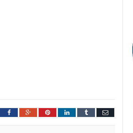
tter
Facebook
Google+
Pinterest
LinkedIn
Tumblr
Email