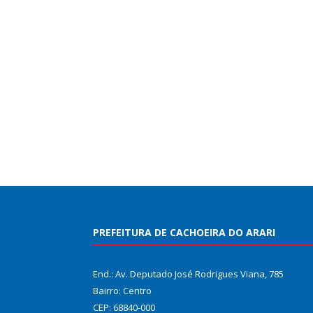
PREFEITURA DE CACHOEIRA DO ARARI
End.: Av. Deputado José Rodrigues Viana, 785
Bairro: Centro
CEP: 68840-000