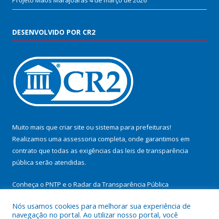
Projeto Mãos Marajoaras
4 de março de 2026
DESENVOLVIDO POR CR2
Muito mais que
criar site
ou
sistema para prefeituras
!
Realizamos uma
assessoria
completa, onde garantimos em
contrato que todas as exigências das
leis de transparência
pública
serão atendidas.
Conheça o
PNTP
e o
Radar da Transparência Pública
Nós usamos cookies para melhorar sua experiência de
navegação no portal. Ao utilizar nosso portal, você