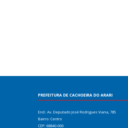
PREFEITURA DE CACHOEIRA DO ARARI
End.: Av. Deputado José Rodrigues Viana, 785
Bairro: Centro
CEP: 68840-000