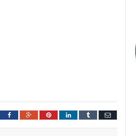
tter
Facebook
Google+
Pinterest
LinkedIn
Tumblr
Email