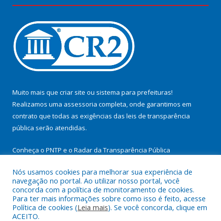
Muito mais que
criar site
ou
sistema para prefeituras
!
Realizamos uma
assessoria
completa, onde garantimos em
contrato que todas as exigências das
leis de transparência
pública
serão atendidas.
Conheça o
PNTP
e o
Radar da Transparência Pública
Nós usamos cookies para melhorar sua experiência de
navegação no portal. Ao utilizar nosso portal, você
concorda com a política de monitoramento de cookies.
Para ter mais informações sobre como isso é feito, acesse
Todos os direitos reservados a Prefeitura Municipal de
Política de cookies (
Leia mais
). Se você concorda, clique em
Cachoeira do Arari.
ACEITO.