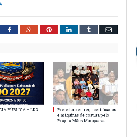
A
tter
Facebook
Google+
Pinterest
LinkedIn
Tumblr
Email
IA PÚBLICA – LDO
Prefeitura entrega certificados
e máquinas de costura pelo
Projeto Mãos Marajoaras