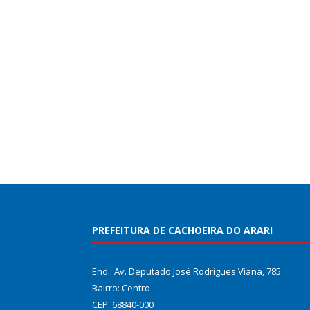
PREFEITURA DE CACHOEIRA DO ARARI
End.: Av. Deputado José Rodrigues Viana, 785
Bairro: Centro
CEP: 68840-000