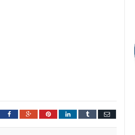
tter
Facebook
Google+
Pinterest
LinkedIn
Tumblr
Email