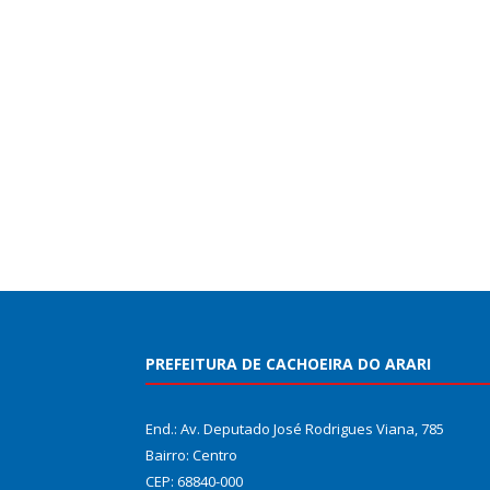
PREFEITURA DE CACHOEIRA DO ARARI
End.: Av. Deputado José Rodrigues Viana, 785
Bairro: Centro
CEP: 68840-000