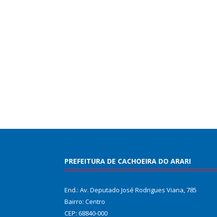
PREFEITURA DE CACHOEIRA DO ARARI
End.: Av. Deputado José Rodrigues Viana, 785
Bairro: Centro
CEP: 68840-000