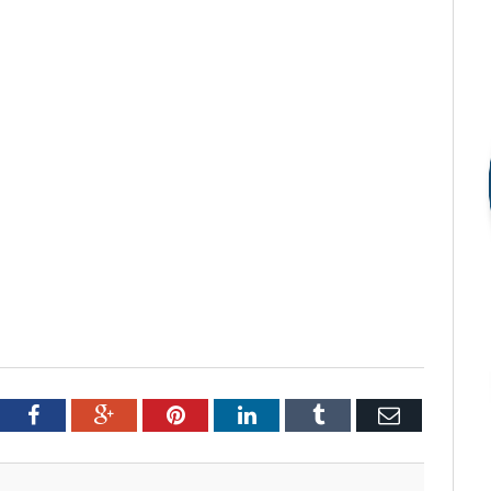
tter
Facebook
Google+
Pinterest
LinkedIn
Tumblr
Email