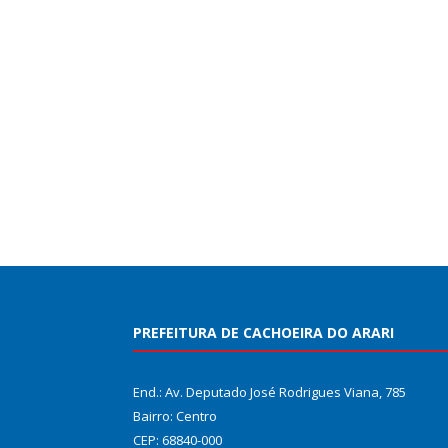
PREFEITURA DE CACHOEIRA DO ARARI
End.: Av. Deputado José Rodrigues Viana, 785
Bairro: Centro
CEP: 68840-000