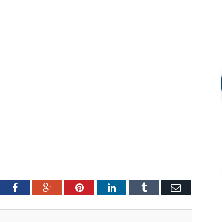
tter
Facebook
Google+
Pinterest
LinkedIn
Tumblr
Email